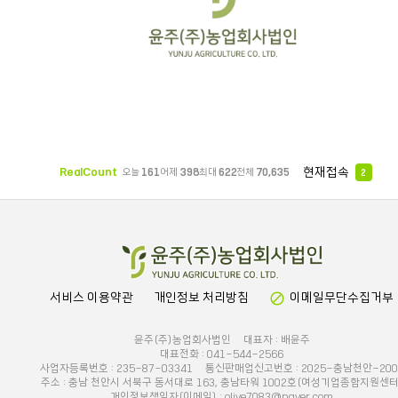
현재접속
RealCount
오늘
161
어제
398
최대
622
전체
70,635
2
block
서비스 이용약관
개인정보 처리방침
이메일무단수집거부
윤주(주)농업회사법인 대표자 : 배윤주
대표전화 : 041-544-2566
사업자등록번호 : 235-87-03341 통신판매업신고번호 : 2025-충남천안-200
주소 : 충남 천안시 서북구 동서대로 163, 충남타워 1002호(여성기업종합지원센터
개인정보책임자(이메일) : olive7083@naver.com