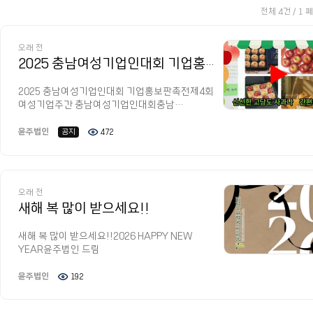
전체 4건 / 1 
오래 전
2025 충남여성기업인대회 기업홍보판촉전
▶
2025 충남여성기업인대회 기업홍보판촉전제4회
여성기업주간 충남여성기업인대회충남
여성기업홍보판촉전 / (재)여성기업종합지원센터
BI 입주업체 #충청남도 #한국여성경제인협회 #
윤주법인
공지
472
유튜브 #윤주(주)
오래 전
새해 복 많이 받으세요!!
새해 복 많이 받으세요!!2026 HAPPY NEW
YEAR윤주법인 드림
윤주법인
192