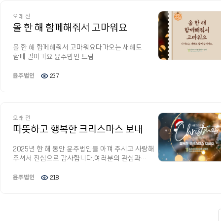
오래 전
올 한 해 함께해줘서 고마워요
올 한 해 함께해줘서 고마워요다가오는 새해도
함께 걸어가요 윤주법인 드림
윤주법인
237
오래 전
따뜻하고 행복한 크리스마스 보내세요
2025년 한 해 동안 윤주법인을 아껴 주시고 사랑해
주셔서 진심으로 감사합니다.여러분의 관심과
응원이 큰 힘이 되었습니다.따뜻하고 행복한
크리스마스 보내세요. 윤주법인 드림
윤주법인
218