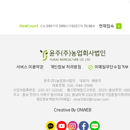
현재접속
RealCount
오늘
390
어제
398
최대
622
전체
70,864
4
block
서비스 이용약관
개인정보 처리방침
이메일무단수집거부
윤주(주)농업회사법인 대표자 : 배윤주
대표전화 : 041-544-2566
사업자등록번호 : 235-87-03341 통신판매업신고번호 : 2025-충남천안-200
주소 : 충남 천안시 서북구 동서대로 163, 충남타워 1002호(여성기업종합지원센터
개인정보책임자(이메일) : olive7083@naver.com
Creative By ONWEB