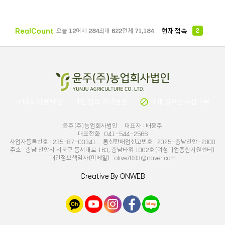
RealCount
현재접속
오늘
12
어제
284
최대
622
전체
71,184
2
block
서비스 이용약관
개인정보 처리방침
이메일무단수집거부
윤주(주)농업회사법인 대표자 : 배윤주
대표전화 : 041-544-2566
사업자등록번호 : 235-87-03341 통신판매업신고번호 : 2025-충남천안-2000
주소 : 충남 천안시 서북구 동서대로 163, 충남타워 1002호(여성기업종합지원센터)
개인정보책임자(이메일) : olive7083@naver.com
Creative By ONWEB