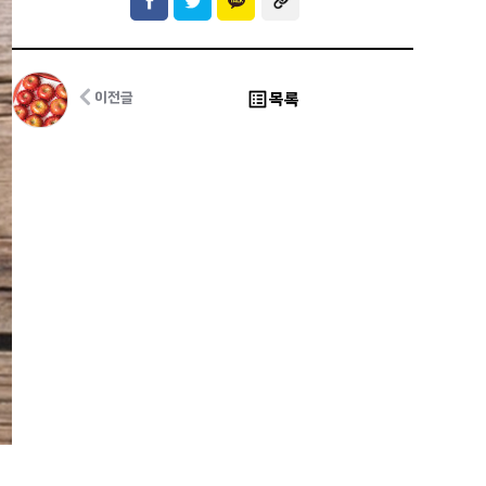
list_alt
목록
이전글