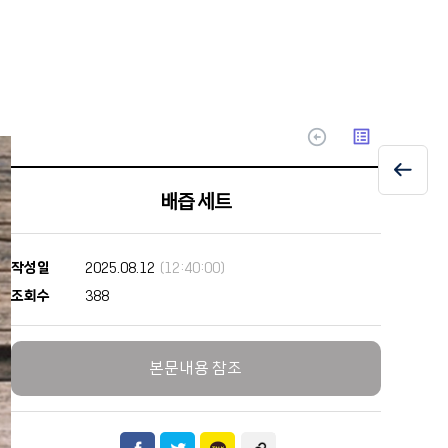
arrow_circle_up
list_alt
배즙 세트
작성일
2025.08.12
(12:40:00)
조회수
388
본문내용 참조