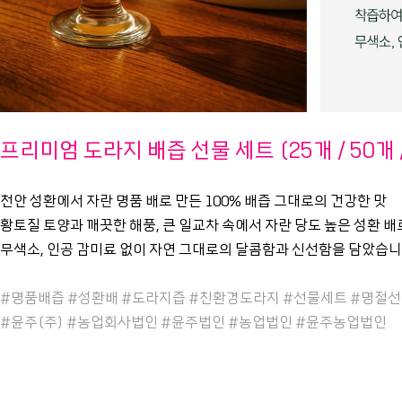
프리미엄 도라지 배즙 선물 세트 (25개 / 50개 /
천안 성환에서 자란 명품 배로 만든 100% 배즙 그대로의 건강한 맛
황토질 토양과 깨끗한 해풍, 큰 일교차 속에서 자란 당도 높은 성환 
무색소, 인공 감미료 없이 자연 그대로의 달콤함과 신선함을 담았습니
#명품배즙 #성환배 #도라지즙 #친환경도라지 #선물세트 #명절
#윤주(주) #농업회사법인 #윤주법인 #농업법인 #윤주농업법인