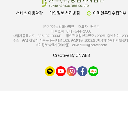
block
서비스 이용약관
개인정보 처리방침
이메일무단수집거부
윤주(주)농업회사법인 대표자 : 배윤주
대표전화 : 041-544-2566
사업자등록번호 : 235-87-03341 통신판매업신고번호 : 2025-충남천안-200
주소 : 충남 천안시 서북구 동서대로 163, 충남타워 1002호(여성기업종합지원센터
개인정보책임자(이메일) : olive7083@naver.com
Creative By ONWEB