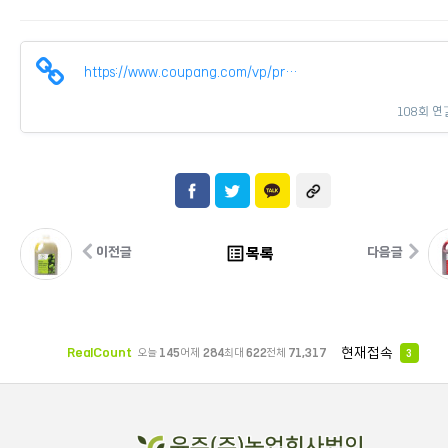
https://www.coupang.com/vp/products/8834712653?vendorItemId=9260126503…
108회 연
list_alt
목록
이전글
다음글
현재접속
RealCount
오늘
145
어제
284
최대
622
전체
71,317
3