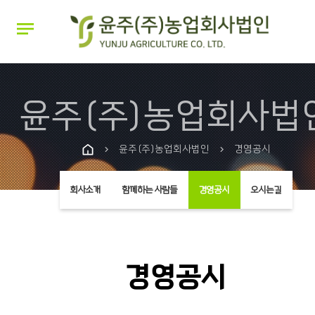
notes
윤주(주)농업회사법
윤주(주)농업회사법인
경영공시
chevron_right
chevron_right
회사소개
함께하는 사람들
경영공시
오시는길
경영공시