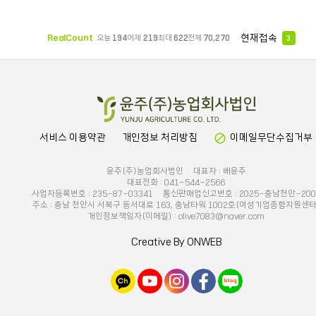
현재접속
RealCount
오늘
194
어제
219
최대
622
전체
70,270
3
block
서비스 이용약관
개인정보 처리방침
이메일무단수집거부
윤주(주)농업회사법인 대표자 : 배윤주
대표전화 : 041-544-2566
사업자등록번호 : 235-87-03341 통신판매업신고번호 : 2025-충남천안-200
주소 : 충남 천안시 서북구 동서대로 163, 충남타워 1002호(여성기업종합지원센터
개인정보책임자(이메일) : olive7083@naver.com
Creative By ONWEB